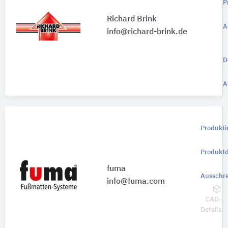
P
Richard Brink
A
info@richard-brink.de
D
A
Produkti
Produkt
fuma
Ausschre
info@fuma.com
CAD-
Details