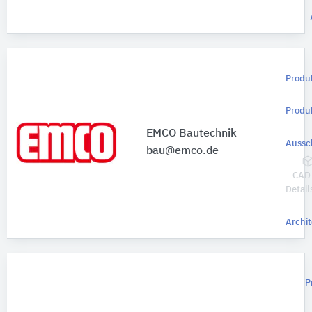
Produ
Produ
EMCO Bautechnik
Aussc
bau@emco.de
CAD
Detail
Archit
P