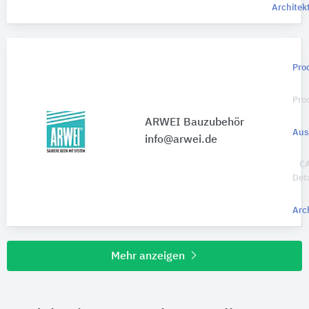
Architek
Pro
Pro
ARWEI Bauzubehör
Aus
info@arwei.de
C
Deta
Arc
Mehr anzeigen