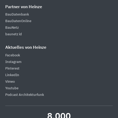
Partner von Heinze
BauDatenbank
BauDatenOnline
BauNetz
baunetz id
Aktuelles von Heinze
Facebook
Instagram
Pinterest
LinkedIn
Vimeo
Youtube
Podcast Architekturfunk
8.000