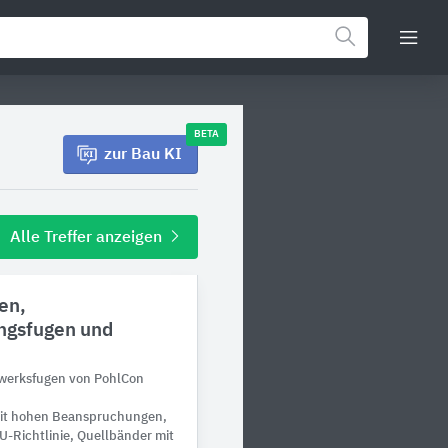
BETA
zur Bau KI
Alle Treffer anzeigen
en,
ngsfugen und
uwerksfugen von PohlCon
it hohen Beanspruchungen,
Richtlinie, Quellbänder mit