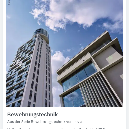
Ausschreibungstexte
CAD-Details
Architekturobjekte
Expertenprofile
Bewehrungstechnik
Aus der Serie Bewehrungstechnik von Leviat