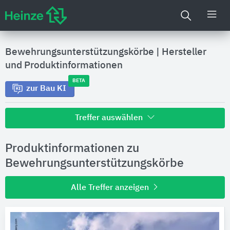
Bewehrungsunterstützungskörbe
|
Hersteller
und Produktinformationen
BETA
zur Bau KI
Treffer auswählen
Alle Treffer zu
Produktinformationen zu
Hersteller
Bewehrungsunterstützungskörbe
Alle Treffer anzeigen
Produktinformationen
Produktdaten