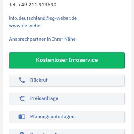
Tel. +49 211 913690
info.deutschland@sg-weber.de
www.de.weber
Ansprechpartner in Ihrer Nähe
Kostenloser Infoservice
phone
Rückruf
euro_symbol
Preisanfrage
import_contacts
Planungsunterlagen