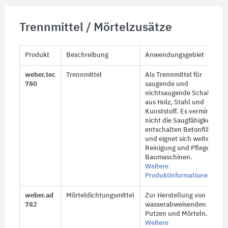
Trennmittel / Mörtelzusätze
Produkt
Beschreibung
Anwendungsgebiet
weber.tec
Trennmittel
Als Trennmittel für
780
saugende und
nichtsaugende Schalunge
aus Holz, Stahl und
Kunststoff. Es vermindert
nicht die Saugfähigkeit der
entschalten Betonfläche
und eignet sich weiter zur
Reinigung und Pflege von
Baumaschinen.
Weitere
Produktinformationen
weber.ad
Mörteldichtungsmittel
Zur Herstellung von
782
wasserabweisenden
Putzen und Mörteln.
Weitere