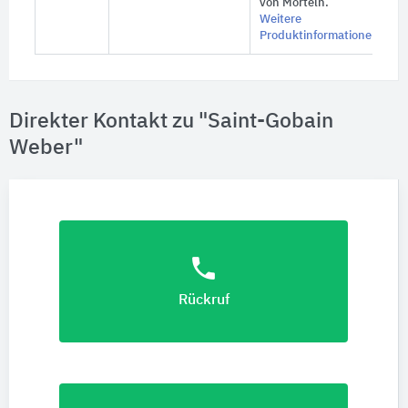
von Mörteln.
Weitere
Produktinformationen
Direkter Kontakt zu "Saint-Gobain
Weber"
phone
Rückruf