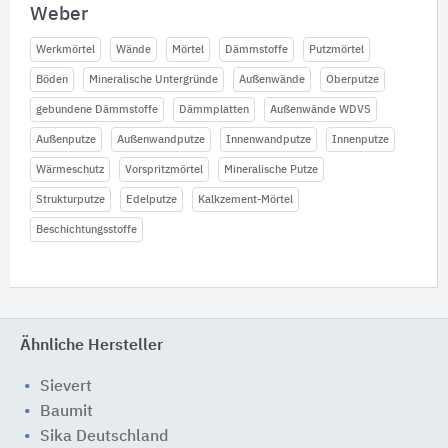
Weber
Werkmörtel
Wände
Mörtel
Dämmstoffe
Putzmörtel
Böden
Mineralische Untergründe
Außenwände
Oberputze
gebundene Dämmstoffe
Dämmplatten
Außenwände WDVS
Außenputze
Außenwandputze
Innenwandputze
Innenputze
Wärmeschutz
Vorspritzmörtel
Mineralische Putze
Strukturputze
Edelputze
Kalkzement-Mörtel
Beschichtungsstoffe
Ähnliche Hersteller
Sievert
Baumit
Sika Deutschland