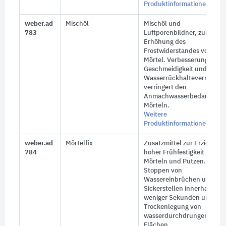
Produktinformationen
weber.ad
Mischöl
Mischöl und
783
Luftporenbildner, zur
Erhöhung des
Frostwiderstandes von
Mörtel. Verbesserung der
Geschmeidigkeit und das
Wasserrückhaltevermögen
verringert den
Anmachwasserbedarf von
Mörteln.
Weitere
Produktinformationen
weber.ad
Mörtelfix
Zusatzmittel zur Erzielung
784
hoher Frühfestigkeit von
Mörteln und Putzen. Zum
Stoppen von
Wassereinbrüchen und
Sickerstellen innerhalb
weniger Sekunden und zur
Trockenlegung von
wasserdurchdrungenen
Flächen.