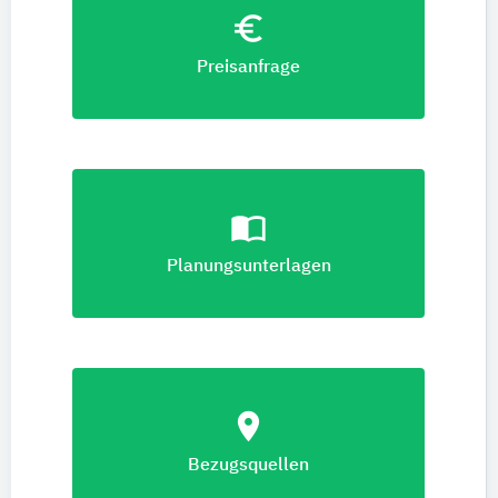
euro_symbol
Preisanfrage
import_contacts
Planungsunterlagen
location_on
Bezugsquellen