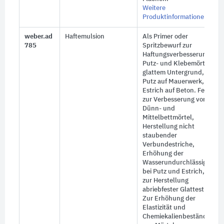
Weitere
Produktinformationen
weber.ad
Haftemulsion
Als Primer oder
785
Spritzbewurf zur
Haftungsverbesserung von
Putz- und Klebemörtel auf
glattem Untergrund, z.B.
Putz auf Mauerwerk,
Estrich auf Beton. Ferner
zur Verbesserung von
Dünn- und
Mittelbettmörtel,
Herstellung nicht
staubender
Verbundestriche,
Erhöhung der
Wasserundurchlässigkeit
bei Putz und Estrich, sowie
zur Herstellung
abriebfester Glattestriche.
Zur Erhöhung der
Elastizität und
Chemiekalienbeständigkeit