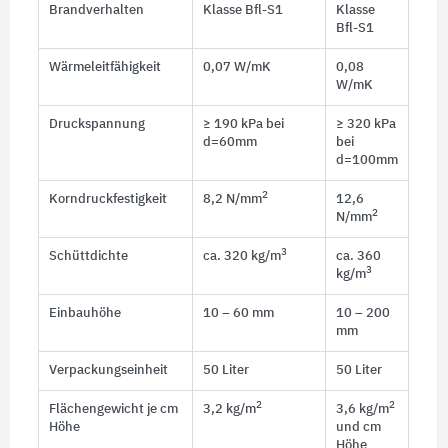
Brandverhalten
Klasse Bfl-S1
Klasse
Bfl-S1
Wärmeleitfähigkeit
0,07 W/mK
0,08
W/mK
Druckspannung
≥ 190 kPa bei
≥ 320 kPa
d=60mm
bei
d=100mm
2
Korndruckfestigkeit
8,2 N/mm
12,6
2
N/mm
3
Schüttdichte
ca. 320 kg/m
ca. 360
3
kg/m
Einbauhöhe
10 – 60 mm
10 – 200
mm
Verpackungseinheit
50 Liter
50 Liter
2
2
Flächengewicht je cm
3,2 kg/m
3,6 kg/m
Höhe
und cm
Höhe