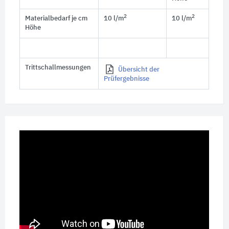
2
2
Materialbedarf je cm
10 l/m
10 l/m
Höhe
Trittschallmessungen
Übersicht der
Prüfergebnisse