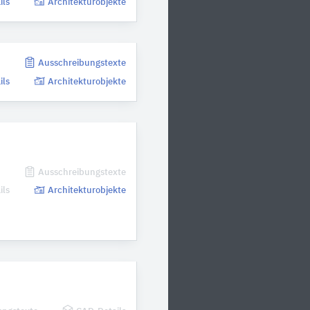
ils
Architekturobjekte
n
Ausschreibungstexte
ils
Architekturobjekte
n
Ausschreibungstexte
ils
Architekturobjekte