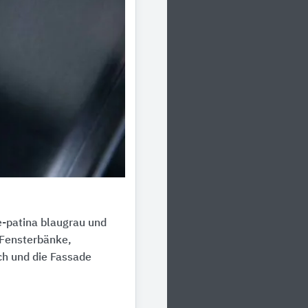
e-patina blaugrau und
 Fensterbänke,
ch und die Fassade