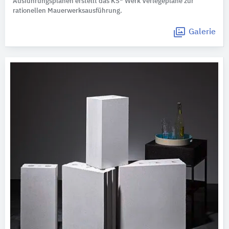
Ausführungsplänen erstellt das KS* Werk Verlegepläne zur
rationellen Mauerwerksausführung.
Galerie