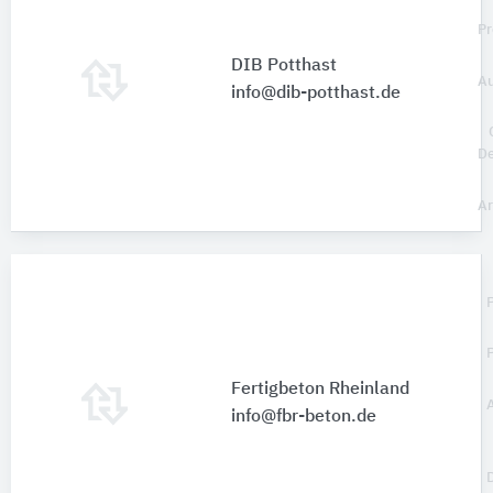
Pr
DIB Potthast
Au
info@dib-potthast.de
De
Ar
Fertigbeton Rheinland
info@fbr-beton.de
D