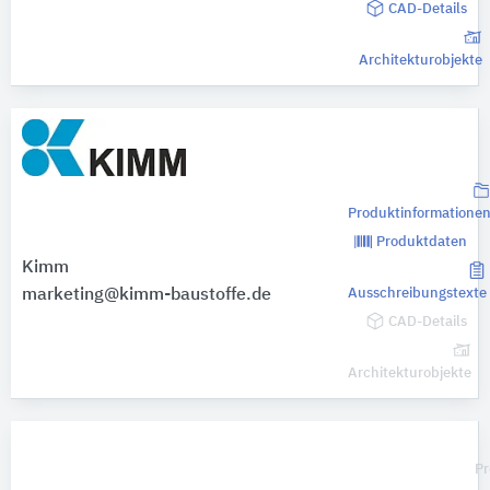
CAD-Details
Architekturobjekte
Produktinformatione
Produktdaten
Kimm
marketing@kimm-baustoffe.de
Ausschreibungstexte
CAD-Details
Architekturobjekte
Pr