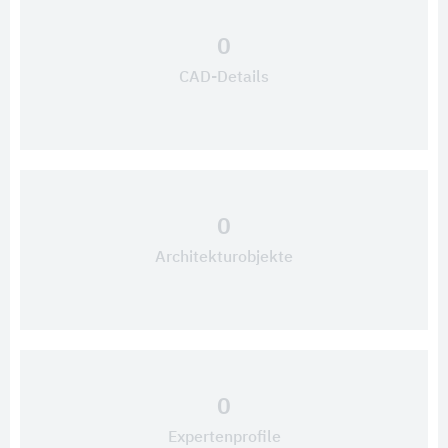
0
CAD-Details
0
Architekturobjekte
0
Expertenprofile