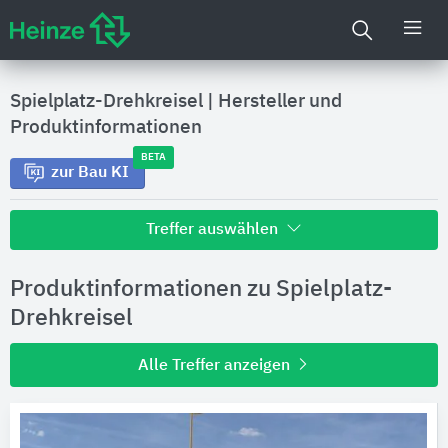
Spielplatz-Drehkreisel
|
Hersteller und
Produktinformationen
BETA
zur Bau KI
Treffer auswählen
Alle Treffer zu
Produktinformationen zu Spielplatz-
Hersteller
Drehkreisel
Alle Treffer anzeigen
Produktinformationen
Produktdaten