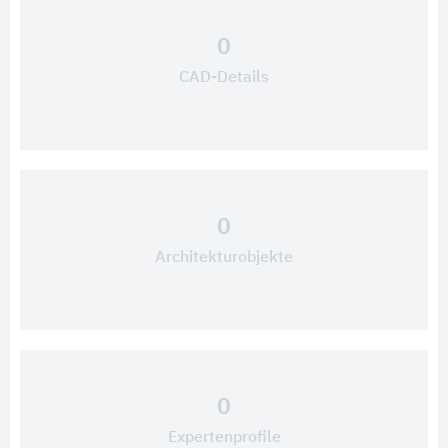
0
CAD-Details
0
Architekturobjekte
0
Expertenprofile