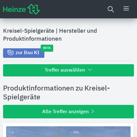
Kreisel-Spielgeräte
|
Hersteller und
Produktinformationen
BETA
zur Bau KI
Treffer auswählen
Alle Treffer zu
Produktinformationen zu Kreisel-
Hersteller
Spielgeräte
Alle Treffer anzeigen
Produktinformationen
Produktdaten