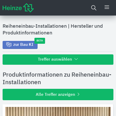
Reiheneinbau-Installationen
|
Hersteller und
Produktinformationen
BETA
zur Bau KI
Treffer auswählen
Alle Treffer zu
Produktinformationen zu Reiheneinbau-
Hersteller
Installationen
Alle Treffer anzeigen
Produktinformationen
Produktdaten