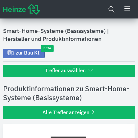
Smart-Home-Systeme (Basissysteme)
|
Hersteller und Produktinformationen
BETA
zur Bau KI
Treffer auswählen
Alle Treffer zu
Produktinformationen zu Smart-Home-
Hersteller
Systeme (Basissysteme)
Alle Treffer anzeigen
Produktinformationen
Produktdaten