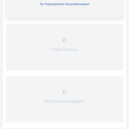
für Polyesterharz-Spachtelmassen
0
CAD-Details
0
Architekturobjekte