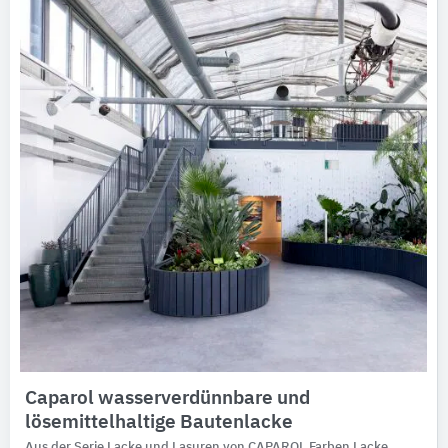
Ausschreibungstexte
CAD-Details
Architekturobjekte
Expertenprofile
Caparol ​wasserverdünnbare und
lösemittelhaltige Bautenlacke
Aus der Serie Lacke und Lasuren von CAPAROL Farben Lacke