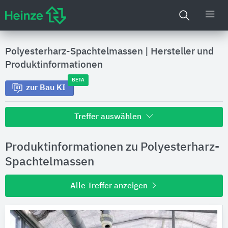
Polyesterharz-Spachtelmassen
|
Hersteller und
Produktinformationen
BETA
zur Bau KI
Treffer auswählen
Alle Treffer zu
Produktinformationen zu Polyesterharz-
Hersteller
Spachtelmassen
Alle Treffer anzeigen
Produktinformationen
Produktdaten