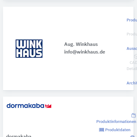
Produ
Prod
Aug. Winkhaus
Aussc
info@winkhaus.de
CAD
Detai
Archi
Produktinformationen
Produktdaten
dormakaba