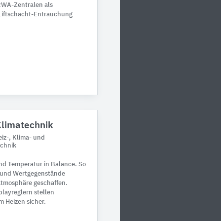
RWA-Zentralen als
 Liftschacht-Entrauchung
Klimatechnik
iz-, Klima- und
echnik
und Temperatur in Balance. So
n und Wertgegenstände
atmosphäre geschaffen.
layreglern stellen
m Heizen sicher.