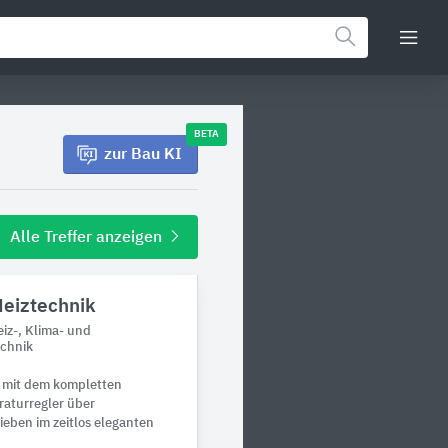
BETA
zur Bau KI
Alle Treffer anzeigen
Heiztechnik
iz-, Klima- und
echnik
 mit dem kompletten
raturregler über
ieben im zeitlos eleganten