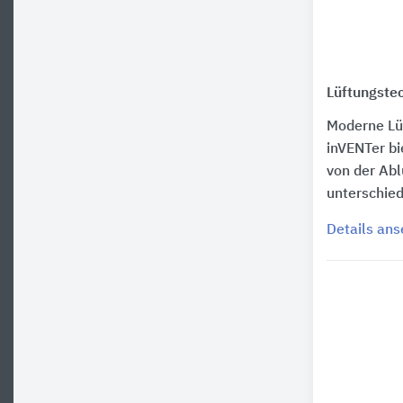
Lüftungste
Moderne Lüf
inVENTer b
von der Ab
unterschie
Details an