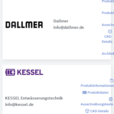
Produkt
Produk
Dallmer
Ausschr
info@dallmer.de
CAD-
Details
Archite
Produktinformationen
Produktdaten
KESSEL Entwässerungstechnik
info@kessel.de
Ausschreibungstexte
CAD-Details