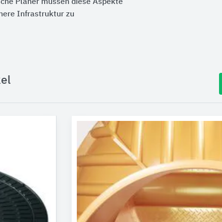
sche Planer müssen diese Aspekte
here Infrastruktur zu
el