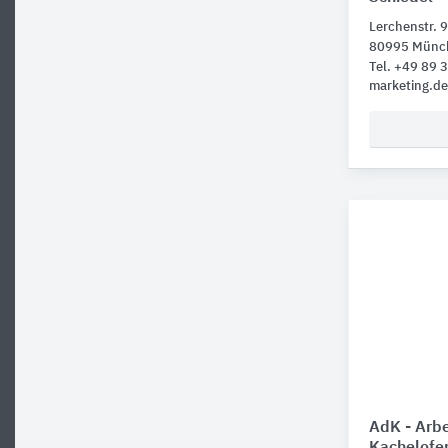
Lerchenstr. 9
80995 Münc
Tel. +49 89 
marketing.d
AdK - Arb
Kachelofen