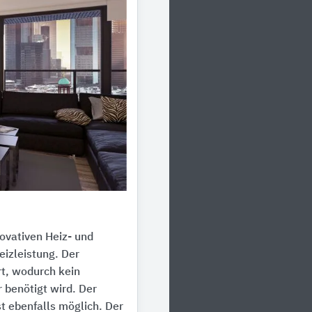
ovativen Heiz- und
izleistung. Der
rt, wodurch kein
 benötigt wird. Der
t ebenfalls möglich. Der