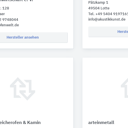
Pätzkamp 1
r. 128
49504 Lotte
aer
Tel. +49 5404 919716
info@akustikkunst.de
32 9748044
ofenwelt.de
Herst
Hersteller ansehen
icherofen & Kamin
arteinmetall