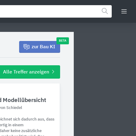
BETA
zur Bau KI
Alle Treffer anzeigen
 Modellübersicht
von Schiedel
ichnet sich dadurch aus, dass
ertig in einem
daher keine zusätzliche