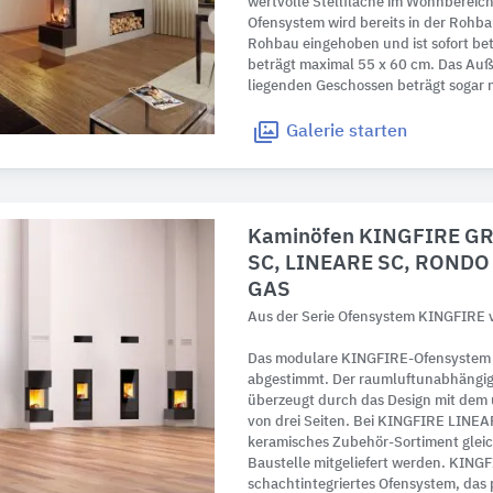
wertvolle Stellfläche im Wohnbereich
Ofensystem wird bereits in der Rohb
Rohbau eingehoben und ist sofort betr
beträgt maximal 55 x 60 cm. Das Au
liegenden Geschossen beträgt sogar 
Galerie
starten
Kaminöfen KINGFIRE G
SC, LINEARE SC, RONDO 
GAS
Aus der Serie Ofensystem KINGFIRE 
Das modulare KINGFIRE-Ofensystem i
abgestimmt. Der raumluftunabhäng
überzeugt durch das Design mit dem 
von drei Seiten. Bei KINGFIRE LIN
keramisches Zubehör-Sortiment gleich
Baustelle mitgeliefert werden. KINGF
schachtintegriertes Ofensystem, das