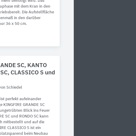
 mehr benötigt wird. Das
auphase mit dem Kran in den
iebsbereit. Die Aufstellfläche
ßenmaß in den darüber
nur 36 x 50 cm.
RANDE SC, KANTO
SC, CLASSICO S und
von Schiedel
st perfekt aufeinander
ige KINGFIRE GRANDE SC
ungetrübten Blick ins Feuer
EARE SC und RONDO SC kann
 mitbestellt und auf die
IRE CLASSICO S ist ein
 platzsparend beim Neubau