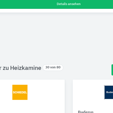
Details ansehen
r zu Heizkamine
30 von 80
Buderus