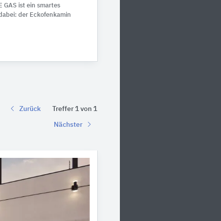
 GAS ist ein smartes
dabei: der Eckofenkamin
Zurück
Treffer 1 von 1
Nächster