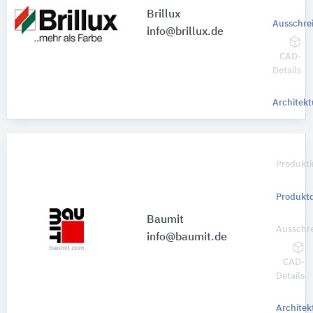
Brillux
Ausschre
info@brillux.de
CAD-
Details
Architekt
Produkti
Produkt
Baumit
Ausschr
info@baumit.de
CAD-
Details
Architek