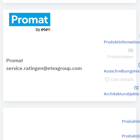
Produktinformatio
Produktdaten
Promat
service.ratingen@etexgroup.com
Ausschreibungstex
CAD-Details
Architekturobjekte
Produkti
Produktd