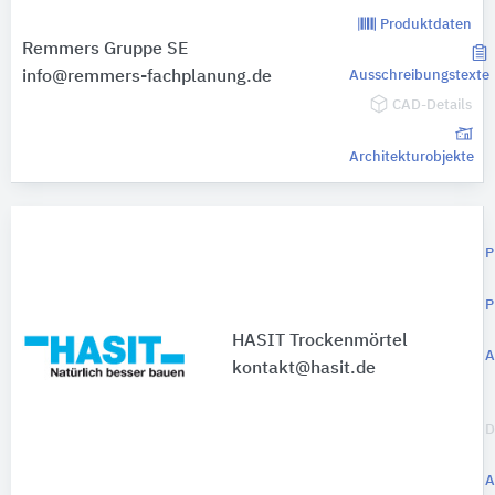
Produktdaten
Remmers Gruppe SE
info@remmers-fachplanung.de
Ausschreibungstexte
CAD-Details
Architekturobjekte
P
P
HASIT Trockenmörtel
A
kontakt@hasit.de
D
A