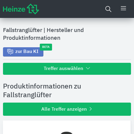
Fallstranglüfter
|
Hersteller und
Produktinformationen
BETA
zur Bau KI
Treffer auswählen
Alle Treffer zu
Produktinformationen zu
Hersteller
Fallstranglüfter
Alle Treffer anzeigen
Produktinformationen
Produktdaten