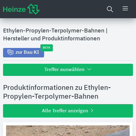
Ethylen-Propylen-Terpolymer-Bahnen
|
Hersteller und Produktinformationen
BETA
zur Bau KI
Treffer auswählen
Alle Treffer zu
Produktinformationen zu Ethylen-
Hersteller
Propylen-Terpolymer-Bahnen
Alle Treffer anzeigen
Produktinformationen
Produktdaten