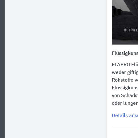
© Tim D
Flüssigkuns
ELAPRO Flüs
weder gifti
Rohstoffe v
Flüssigkuns
von Schadst
oder lunge
Details an