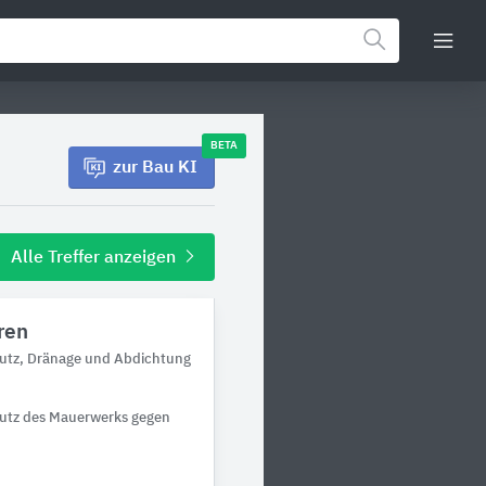
BETA
zur Bau KI
Alle Treffer anzeigen
ren
hutz, Dränage und Abdichtung
utz des Mauerwerks gegen