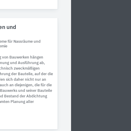
en und
teme für Nassräume und
emie
ng von Bauwerken hängen
lanung und Ausführung ab,
echnisch zweckmäßigen
rung der Bauteile, auf der die
en sich daher nicht nur an
ch an diejenigen, die für die
Bauwerks und seiner Bauteile
und Bestand der Abdichtung
mmten Planung aller