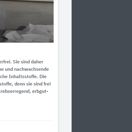
frei. Sie sind daher
iche und nachwachsende
che Inhaltsstoffe. Die
offe, denn sie sind frei
krebserregend, erbgut-