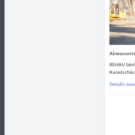
Abwassert
REHAU biet
Kanalschäc
Details an