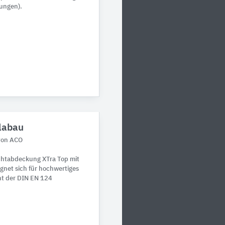
ungen).
labau
von ACO
chtabdeckung XTra Top mit
gnet sich für hochwertiges
nt der DIN EN 124