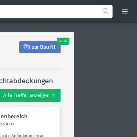
BETA
zur Bau KI
achtabdeckungen
Alle Treffer anzeigen
enbereich
von ACO
en die Anforderungen an