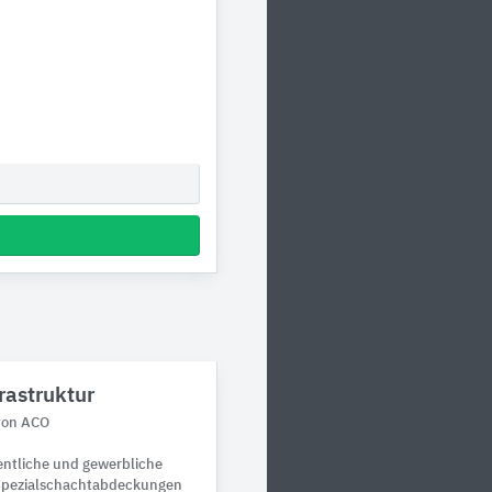
astruktur
von ACO
entliche und gewerbliche
 Spezialschachtabdeckungen