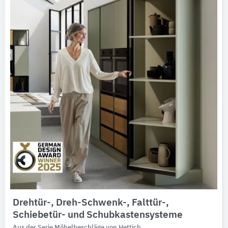
Ausschreibungstexte
CAD-Details
Architekturobjekte
Expertenprofile
Drehtür-, Dreh-Schwenk-, Falttür-,
Schiebetür- und Schubkastensysteme
Aus der Serie Möbelbeschläge von Hettich