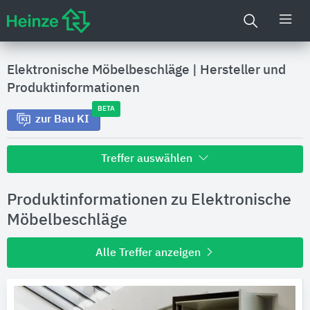
Elektronische Möbelbeschläge
|
Hersteller und
Produktinformationen
BETA
zur Bau KI
Treffer auswählen
Alle Treffer zu
Produktinformationen zu Elektronische
Hersteller
Möbelbeschläge
Alle Treffer anzeigen
Produktinformationen
Produktdaten