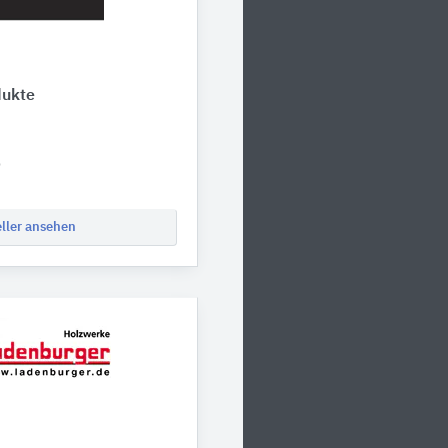
dukte
0
eller ansehen