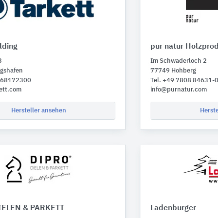
lding
pur natur Holzpro
3
Im Schwaderloch 2
gshafen
77749 Hohberg
1 68172300
Tel. +49 7808 84631-
ett.com
info@purnatur.com
Hersteller ansehen
Herst
DIELEN & PARKETT
Ladenburger