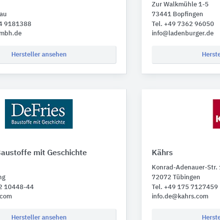
Zur Walkmühle 1-5
au
73441 Bopfingen
44 9181388
Tel. +49 7362 96050
gmbh.de
info@ladenburger.de
Hersteller ansehen
Herst
Baustoffe mit Geschichte
Kährs
Konrad-Adenauer-Str.
ng
72072 Tübingen
62 10448-44
Tel. +49 175 7127459
.com
info.de@kahrs.com
Hersteller ansehen
Herst