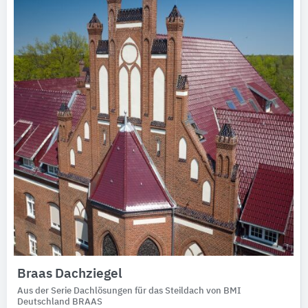
Ausschreibungstexte
CAD-Details
Architekturobjekte
Expertenprofile
Braas Dachziegel
Aus der Serie Dachlösungen für das Steildach von BMI
Deutschland BRAAS