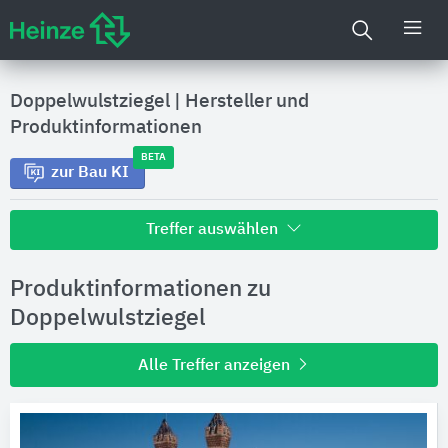
Doppelwulstziegel
|
Hersteller und
Produktinformationen
BETA
zur Bau KI
Treffer auswählen
Alle Treffer zu
Produktinformationen zu
Hersteller
Doppelwulstziegel
Alle Treffer anzeigen
Produktinformationen
Produktdaten