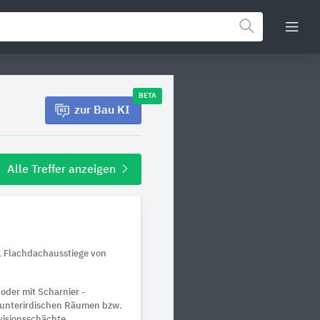
BETA
zur Bau KI
Alle Treffer anzeigen
, Flachdachausstiege von
der mit Scharnier -
 unterirdischen Räumen bzw.
visionsschächte.