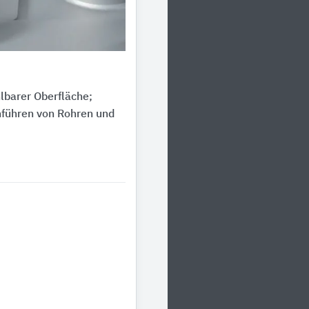
lbarer Oberfläche;
hführen von Rohren und