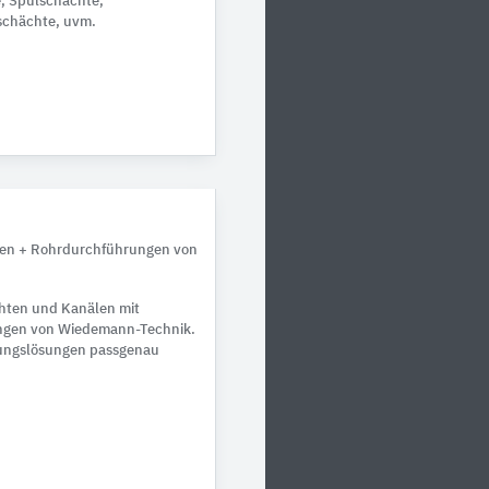
, Spülschächte,
schächte, uvm.
en + Rohrdurchführungen von
hten und Kanälen mit
ngen von Wiedemann-Technik.
ungslösungen passgenau