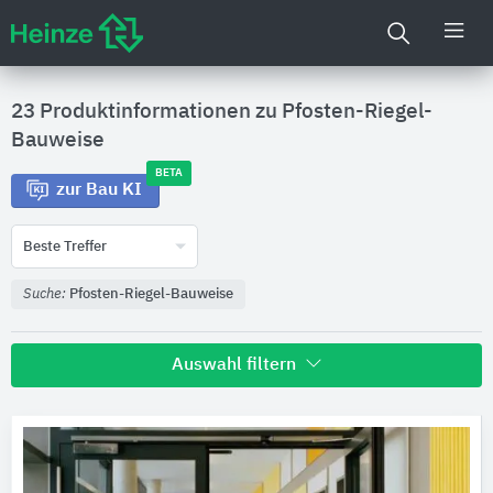
23 Produktinformationen zu
Pfosten-Riegel-
Bauweise
BETA
zur Bau KI
Beste Treffer
Suche:
Pfosten-Riegel-Bauweise
Auswahl filtern
Hersteller
Forster Profilsysteme
3
WICONA
3