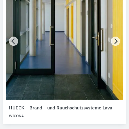
Schüco International Stahlsysteme
3
Holzbau Schmid
2
LACKER
2
Alle Hersteller anzeigen
Bauen im Bestand
Bitte auswählen
Nachhaltigkeit
Nachhaltigkeitsinfo vorhanden
Umweltdeklarationen (EPDs)
Merkmale / Eigenschaften
Bitte auswählen
HUECK – Brand – und Rauchschutzsysteme Lava
Zertifizierungen
WICONA
Bitte auswählen