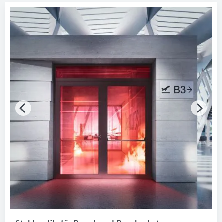
Produktkategorie
Profilkonstruktionen
13
Außenwandbekleidungssysteme
3
Gebäudeerstellung, Gebäudeteilerstellung
2
Profilsysteme für Fenster/Türen
2
Pulverbeschichtungsverfahren
2
Alle Produktkategorien anzeigen