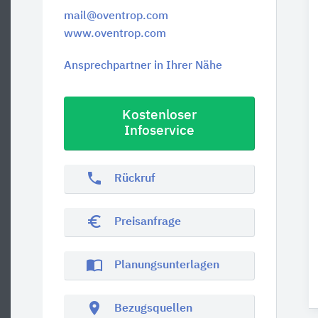
mail@oventrop.com
www.oventrop.com
Ansprechpartner in Ihrer Nähe
Kostenloser
Infoservice
phone
Rückruf
euro_symbol
Preisanfrage
import_contacts
Planungsunterlagen
location_on
Bezugsquellen