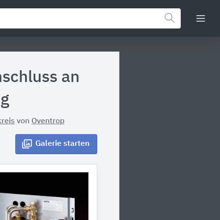
schluss an
ng
reis
von
Oventrop
Galerie
starten