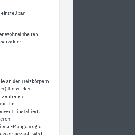
einstellbar
der Wohneinheiten
serzähler
ile an den Heizkörpern
r) fliesst das
 zentralen
ung. Im
ventil installiert,
teren
tional-Mengenregler
wasser gezapft wird