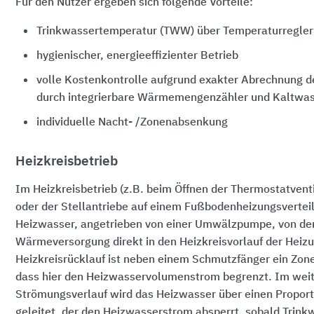
Für den Nutzer ergeben sich folgende Vorteile:
Trinkwassertemperatur (TWW) über Temperaturregler 
hygienischer, energieeffizienter Betrieb
volle Kostenkontrolle aufgrund exakter Abrechnung 
durch integrierbare Wärmemengenzähler und Kaltwas
individuelle Nacht- /Zonenabsenkung
Heizkreisbetrieb
Im Heizkreisbetrieb (z.B. beim Öffnen der Thermostatvent
oder der Stellantriebe auf einem Fußbodenheizungsverteile
Heizwasser, angetrieben von einer Umwälzpumpe, von der
Wärmeversorgung direkt in den Heizkreisvorlauf der Heiz
Heizkreisrücklauf ist neben einem Schmutzfänger ein Zonen
dass hier den Heizwasservolumenstrom begrenzt. Im wei
Strömungsverlauf wird das Heizwasser über einen Propor
geleitet, der den Heizwasserstrom absperrt, sobald Trink