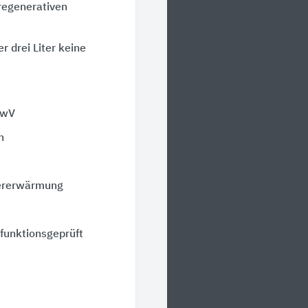
regenerativen
r drei Liter keine
kwV
h
sererwärmung
 funktionsgeprüft