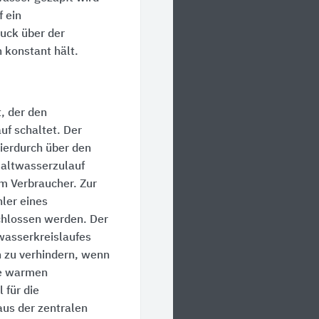
f ein
ruck über der
konstant hält.
, der den
uf schaltet. Der
ierdurch über den
Kaltwasserzulauf
um Verbraucher. Zur
ler eines
chlossen werden. Der
wasserkreislaufes
 zu verhindern, wenn
me warmen
 für die
aus der zentralen