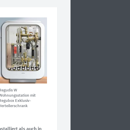
Regudis W
Wohnungsstation mit
Regubox Exklusiv-
Verteilerschrank
talliert als auch in