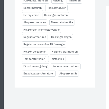
Funktionsarmaturen
Heizung
Armaturen
Rohrarmaturen
Regelarmaturen
Heizsysteme
Heizungsarmaturen
Absperrarmaturen
Thermostatventile
Heizkörper-Thermostatventile
Regulierarmaturen
Heizungsanlagen
Regelarmaturen ohne Hilfsenergie
Heizkörperzubehör
Heizkörperarmaturen
Temperaturregler
Heiztechnik
Einzelraumregelung
Rohreinbauarmaturen
Brauchwasser-Armaturen
Absperrventile