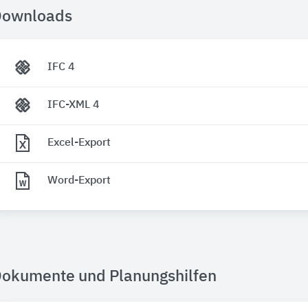
Downloads
IFC 4
IFC-XML 4
Excel-Export
Word-Export
okumente und Planungshilfen