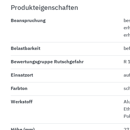
Produkteigenschaften
Beanspruchung
be
er
er
Belastbarkeit
be
Bewertungsgruppe Rutschgefahr
R 
Einsatzort
au
Farbton
sc
Werkstoff
Al
Et
Po
Höhe (mm)
27