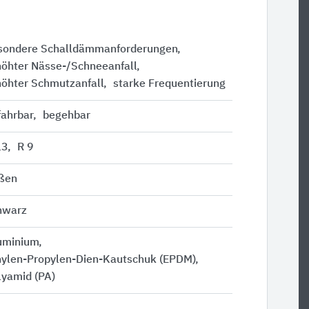
sondere Schalldämmanforderungen
höhter Nässe-/Schneeanfall
höhter Schmutzanfall
starke Frequentierung
fahrbar
begehbar
13
R 9
ßen
hwarz
uminium
hylen-Propylen-Dien-Kautschuk (EPDM)
lyamid (PA)