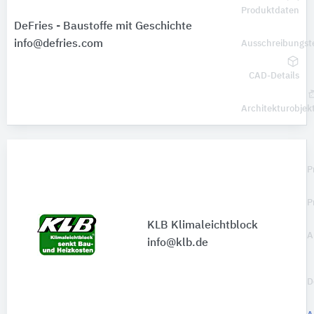
Produktdaten
DeFries - Baustoffe mit Geschichte
info@defries.com
Ausschreibungst
CAD-Details
Architekturobjek
P
P
KLB Klimaleichtblock
A
info@klb.de
D