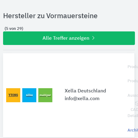
Hersteller zu Vormauersteine
(5 von 29)
Alle Treffer anzeigen
Produ
Prod
Xella Deutschland
Aussc
info@xella.com
CAD
Detai
Archi