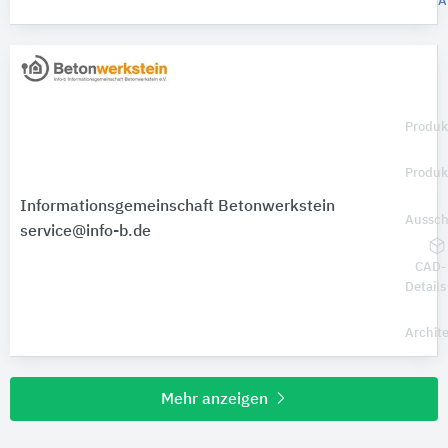
A
Produk
Produk
Informationsgemeinschaft Betonwerkstein
Aussch
service@info-b.de
CAD-
Details
Archit
Mehr anzeigen