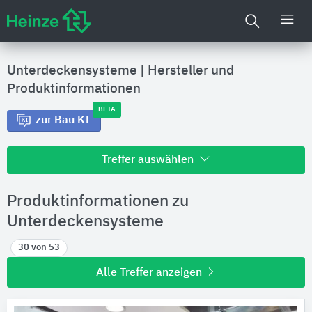
Unterdeckensysteme
|
Hersteller und
Produktinformationen
BETA
zur Bau KI
Treffer auswählen
Alle Treffer zu
Produktinformationen zu
Hersteller
Unterdeckensysteme
30 von 53
Produktinformationen
Alle Treffer anzeigen
Produktdaten