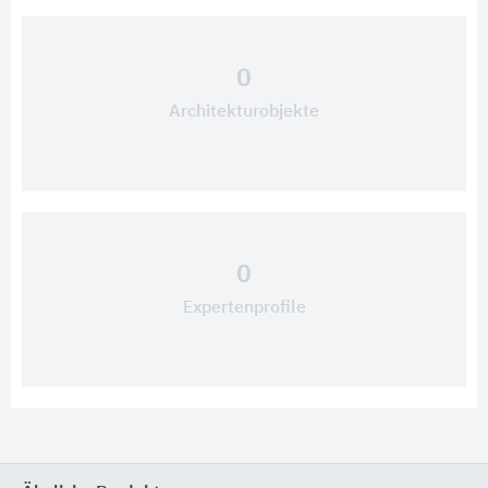
0
Architekturobjekte
0
Expertenprofile