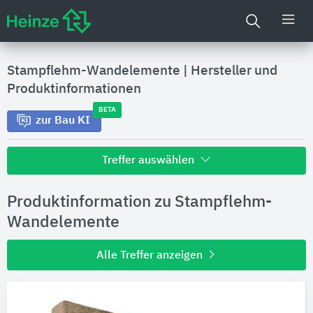
Stampflehm-Wandelemente
|
Hersteller und
Produktinformationen
BETA
zur Bau KI
Treffer auswählen
Alle Treffer zu
Produktinformation zu Stampflehm-
Hersteller
Wandelemente
Alle Treffer anzeigen
Produktinformationen
Produktdaten