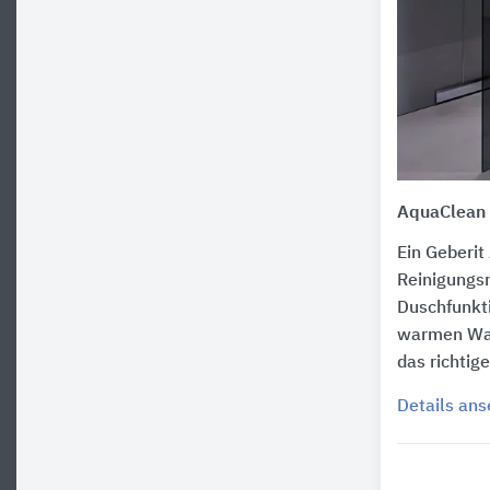
AquaClean
Ein Geberit
Reinigungsm
Duschfunkti
warmen Was
das richtig
Details an