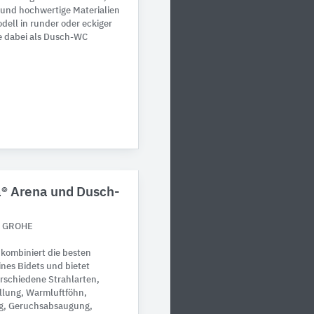
 und hochwertige Materialien
dell in runder oder eckiger
e dabei als Dusch-WC
 Arena und Dusch-
n GROHE
kombiniert die besten
nes Bidets und bietet
erschiedene Strahlarten,
llung, Warmluftföhn,
ng, Geruchsabsaugung,