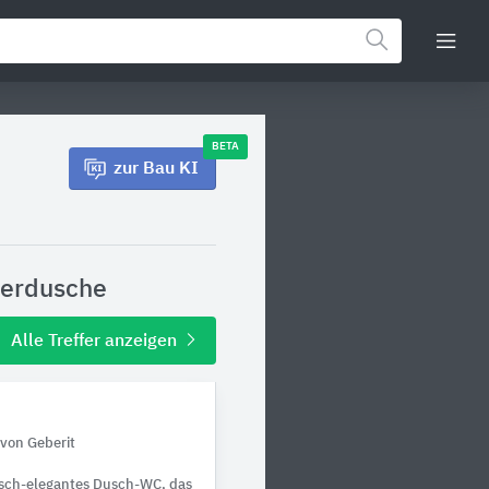
BETA
zur Bau KI
terdusche
Alle Treffer anzeigen
von Geberit
tisch-elegantes Dusch-WC, das