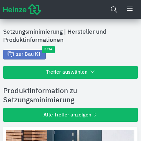
Setzungsminimierung
|
Hersteller und
Produktinformationen
BETA
zur Bau KI
Treffer auswählen
Alle Treffer zu
Produktinformation zu
Hersteller
Setzungsminimierung
Alle Treffer anzeigen
Produktinformationen
Produktdaten