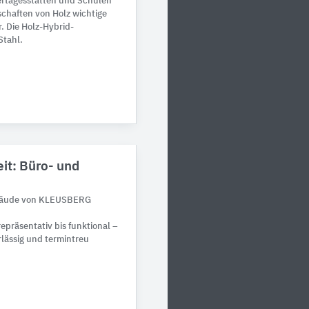
ertagesstätten und Schulen
schaften von Holz wichtige
 Die Holz-Hybrid-
Stahl.
it: Büro- und
bäude von KLEUSBERG
präsentativ bis funktional –
ässig und termintreu