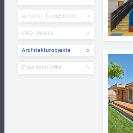
Ausschreibungstexte
CAD-Details
Architekturobjekte
Expertenprofile