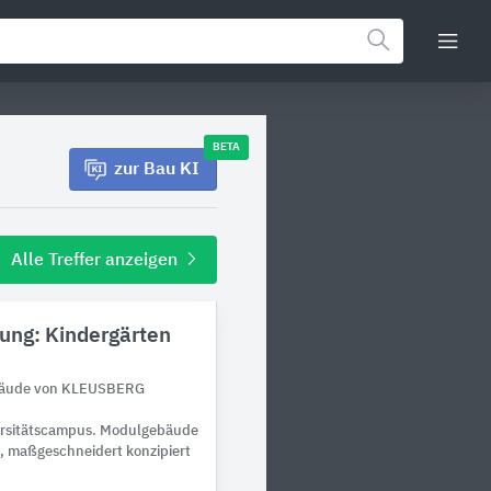
BETA
zur Bau KI
Alle Treffer anzeigen
ung: Kindergärten
bäude von KLEUSBERG
versitätscampus. Modulgebäude
n, maßgeschneidert konzipiert