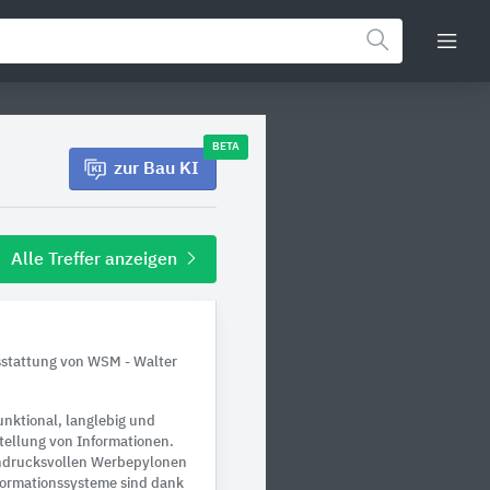
BETA
zur Bau KI
Alle Treffer anzeigen
sstattung von WSM - Walter
nktional, langlebig und
tellung von Informationen.
eindrucksvollen Werbepylonen
formationssysteme sind dank