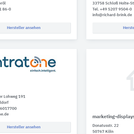
röl
33758 Schloß Holte-S
1 86-0
Tel. +49 5207 9504-0
u
info@richard-brink.de
Hersteller ansehen
Herst
er Lohweg 191
ldorf
1 6017700
ne.de
marketing-display
Donatusstr. 22
Hersteller ansehen
50767 Köln