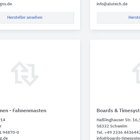
gns.de
info@alutech.de
Hersteller ansehen
Herst
en - Fahnenmasten
Boards & Timesys
 14
Haßlinghauser Str. 16,
r
58332 Schwelm
01 94870-0
Tel. +49 2336 443644
g.de
info@boards-timesyst