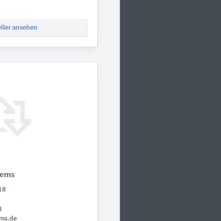
eller ansehen
tems
18
3
ems.de