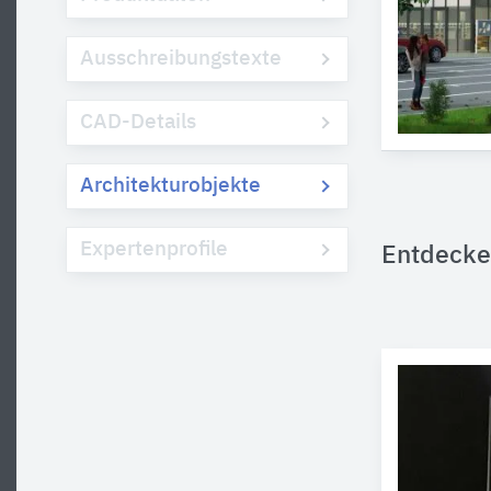
Ausschreibungstexte
CAD-Details
Architekturobjekte
Expertenprofile
Entdecke 