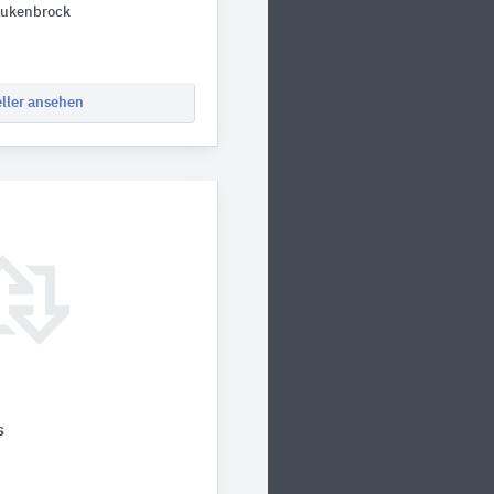
tukenbrock
eller ansehen
s