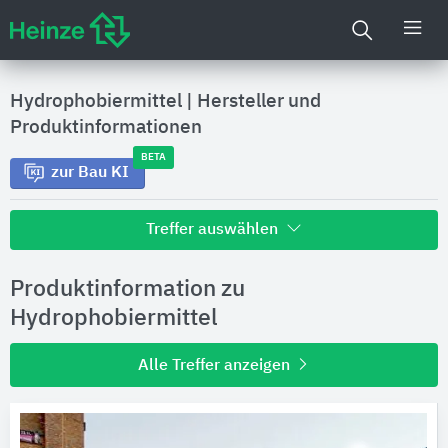
Hydrophobiermittel
|
Hersteller und
Produktinformationen
BETA
zur Bau KI
Treffer auswählen
Alle Treffer zu
Produktinformation zu
Hersteller
Hydrophobiermittel
Alle Treffer anzeigen
Produktinformationen
Produktdaten