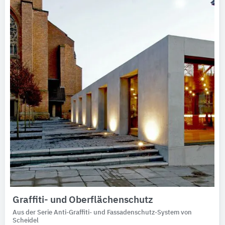
Ausschreibungstexte
CAD-Details
Architekturobjekte
Expertenprofile
Graffiti- und Oberflächenschutz
Aus der Serie Anti-Graffiti- und Fassadenschutz-System von
Scheidel