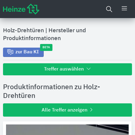
Holz-Drehtüren
|
Hersteller und
Produktinformationen
BETA
zur Bau KI
Treffer auswählen
Alle Treffer zu
Produktinformationen zu Holz-
Hersteller
Drehtüren
Alle Treffer anzeigen
Produktinformationen
Produktdaten