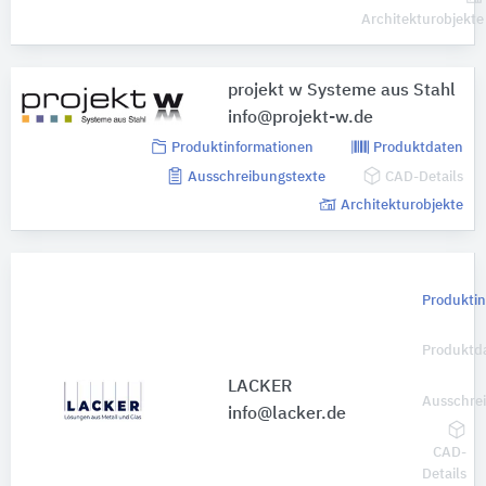
Architekturobjekte
projekt w Systeme aus Stahl
info@projekt-w.de
Produktinformationen
Produktdaten
Ausschreibungstexte
CAD-Details
Architekturobjekte
Produktin
Produktd
LACKER
Ausschre
info@lacker.de
CAD-
Details