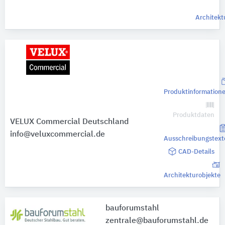
Architekt
Produktinformation
Produktdaten
VELUX Commercial Deutschland
info@veluxcommercial.de
Ausschreibungstext
CAD-Details
Architekturobjekte
bauforumstahl
zentrale@bauforumstahl.de