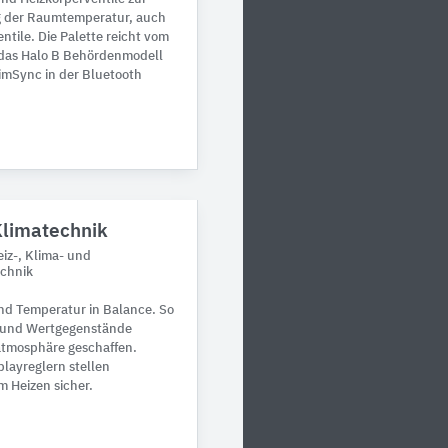
ng der Raumtemperatur, auch
ntile. Die Palette reicht vom
 das Halo B Behördenmodell
imSync in der Bluetooth
Klimatechnik
iz-, Klima- und
echnik
und Temperatur in Balance. So
n und Wertgegenstände
atmosphäre geschaffen.
layreglern stellen
m Heizen sicher.