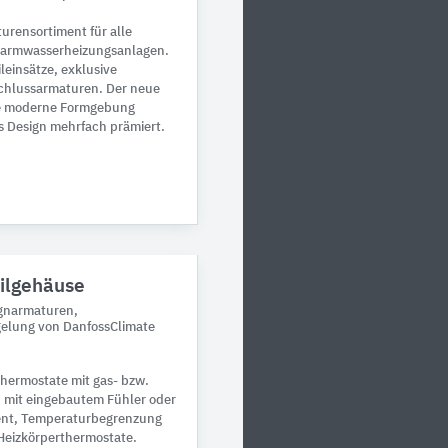
urensortiment für alle
Warmwasserheizungsanlagen.
leinsätze, exklusive
chlussarmaturen. Der neue
ne moderne Formgebung
s Design mehrfach prämiert.
ilgehäuse
ignarmaturen,
elung von DanfossClimate
Thermostate mit gas- bzw.
, mit eingebautem Fühler oder
ment, Temperaturbegrenzung
Heizkörperthermostate.