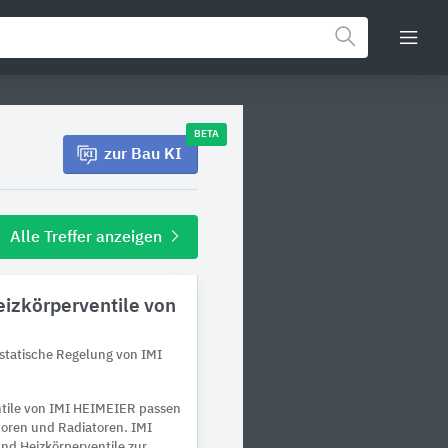
BETA
zur Bau KI
Alle Treffer anzeigen
izkörperventile von
statische Regelung von IMI
tile von IMI HEIMEIER passen
toren und Radiatoren. IMI
nd Heizkörperventile zur