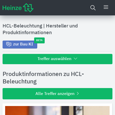
HCL-Beleuchtung
|
Hersteller und
Produktinformationen
BETA
zur Bau KI
Treffer auswählen
Alle Treffer zu
Produktinformationen zu HCL-
Hersteller
Beleuchtung
Alle Treffer anzeigen
Produktinformationen
Produktdaten