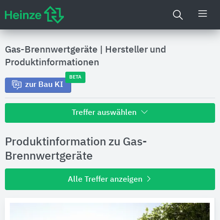
Gas-Brennwertgeräte
|
Hersteller und
Produktinformationen
BETA
zur Bau KI
Treffer auswählen
Alle Treffer zu
Produktinformation zu Gas-
Hersteller
Brennwertgeräte
Alle Treffer anzeigen
Produktinformationen
Produktdaten