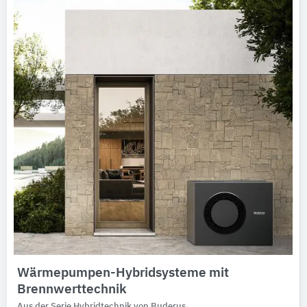
Ausschreibungstexte
CAD-Details
Architekturobjekte
Expertenprofile
Wärmepumpen-Hybridsysteme ​mit
Brennwerttechnik
Aus der Serie Hybridtechnik von Buderus