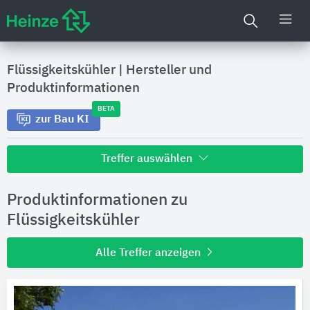
Flüssigkeitskühler
|
Hersteller und
Produktinformationen
BETA
zur Bau KI
Treffer auswählen
Alle Treffer zu
Produktinformationen zu
Hersteller
Flüssigkeitskühler
Alle Treffer anzeigen
Produktinformationen
Produktdaten