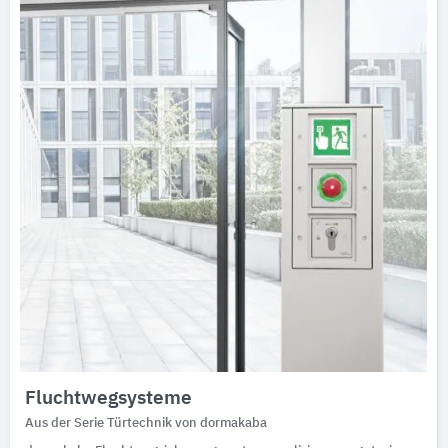
Ausschreibungstexte
CAD-Details
Architekturobjekte
Expertenprofile
Fluchtwegsysteme
Aus der Serie Türtechnik von dormakaba