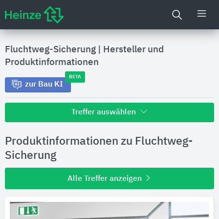
Fluchtweg-Sicherung
|
Hersteller und
Produktinformationen
BETA
zur Bau KI
Treffer auswählen
Alle Treffer zu
Produktinformationen zu Fluchtweg-
Hersteller
Sicherung
Alle Treffer anzeigen
Produktinformationen
Produktdaten