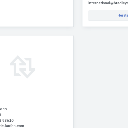
international@bradley
Herst
e 17
t
02 93610
de.laufen.com