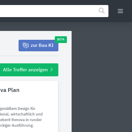
BETA
zur Bau KI
Alle Treffer anzeigen
va Plan
itgemäßem Design für
ional, wirtschaftlich und
Geberit Renova in runder
eckiger Ausführung.