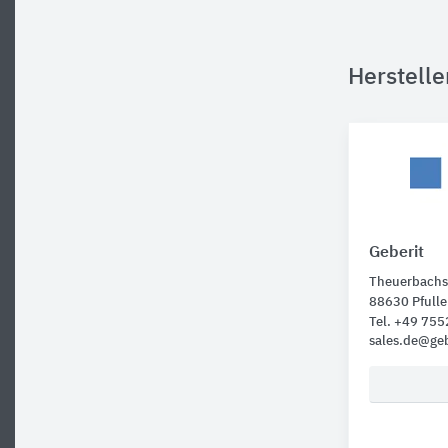
Herstelle
Geberit
Theuerbachst
88630 Pfulle
Tel. +49 75
sales.de@ge