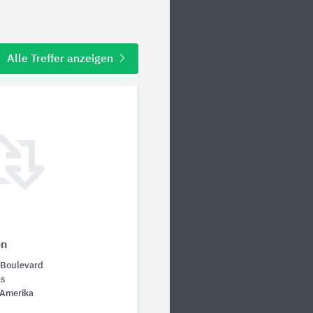
Alle Treffer anzeigen
on
Boulevard
ls
 Amerika