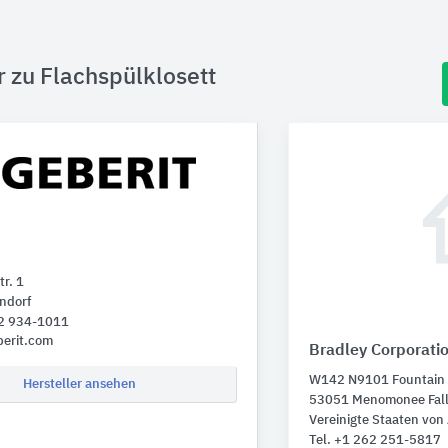
r zu Flachspülklosett
r. 1
ndorf
52 934-1011
berit.com
Bradley Corporati
W142 N9101 Fountain 
Hersteller ansehen
53051 Menomonee Fal
Vereinigte Staaten von
Tel. +1 262 251-5817