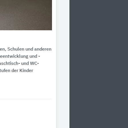
ten, Schulen und anderen
neentwicklung und -
aschtisch- und WC-
tufen der Kinder