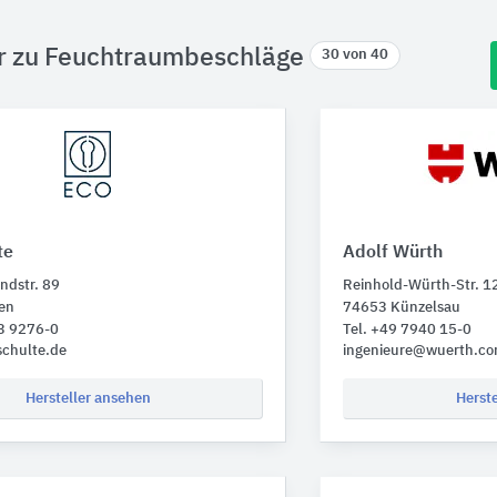
er zu Feuchtraumbeschläge
30 von 40
te
Adolf Würth
ndstr. 89
Reinhold-Würth-Str. 1
en
74653 Künzelsau
73 9276-0
Tel. +49 7940 15-0
schulte.de
ingenieure@wuerth.c
Hersteller ansehen
Herst