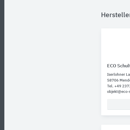
Herstell
ECO Schul
Iserlohner La
58706 Mend
Tel. +49 23
objekt@eco-