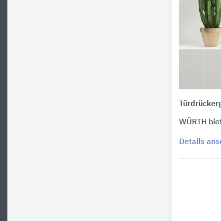
Türdrückerg
WÜRTH biet
Details an