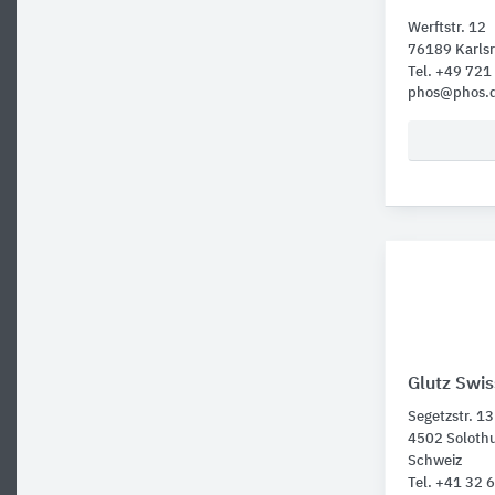
Werftstr. 12
76189 Karls
Tel. +49 72
phos@phos.
Glutz Swi
Segetzstr. 13
4502 Soloth
Schweiz
Tel. +41 32