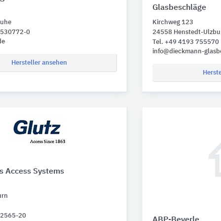
Glasbeschläge
ruhe
Kirchweg 123
1 530772-0
24558 Henstedt-Ulzbu
de
Tel. +49 4193 755570
info@dieckmann-glasb
Hersteller ansehen
Herst
ss Access Systems
urn
 62565-20
ABP-Beyerle