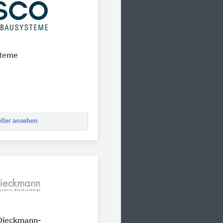
steme
eller ansehen
Dieckmann-