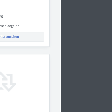
rg
eschlaege.de
eller ansehen