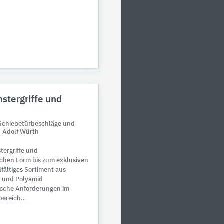
stergriffe und
 Schiebetürbeschläge und
n Adolf Würth
tergriffe und
schen Form bis zum exklusiven
fältiges Sortiment aus
l und Polyamid
ische Anforderungen im
bereich..