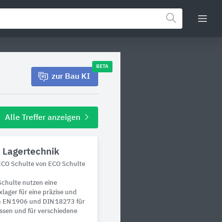
BETA
zur Bau KI
Alle Treffer anzeigen
 Lagertechnik
 ECO Schulte von ECO Schulte
Schulte nutzen eine
lager für eine präzise und
ch EN 1906 und DIN 18273 für
ssen und für verschiedene