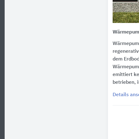
Wärmepump
Wärmepumpe
regenerativ
dem Erdbod
Wärmepumpe
emittiert k
betrieben, i
Details an