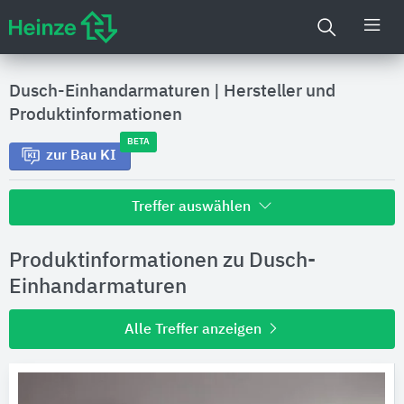
Dusch-Einhandarmaturen
|
Hersteller und
Produktinformationen
BETA
zur Bau KI
Treffer auswählen
Alle Treffer zu
Produktinformationen zu Dusch-
Hersteller
Einhandarmaturen
Alle Treffer anzeigen
Produktinformationen
Produktdaten